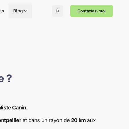
ts
Blog
Contactez-moi
e ?
iste Canin
.
ntpellier
et dans un rayon de
20 km
aux