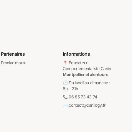
Partenaires
Informations
Proxianimaux
📍 Éducateur
Comportementaliste Canin
Montpellier et alentours
🕑 Du lundi au dimanche :
8h – 21h
📞 06 85 73 43 74
✉️ contact@canilogy.fr