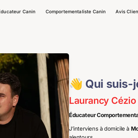
Éducateur Canin
Comportementaliste Canin
Avis Clien
👋 Qui suis-j
Laurancy Cézio
Éducateur Comportemental
J’interviens à domicile à
Mo
alentours.